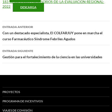
183_RESULTADOS-PROVISORIOS-DE-LA-EVALUACION-REGIONAL-
2022
DESCARGA
Navegación
ENTRADA ANTERIOR
por
Con un destacado especialista, El COLFARJUY pone en marcha el
curso Farmacéutico Síndrome Febriles Agudos
las
entradas
ENTRADA SIGUIENTE
Gestión para el fortalecimiento de la ciencia en las universidades
PROYECTOS
PROGRAMA DE INCENTIVOS
VIAJES DE COMISIÓN