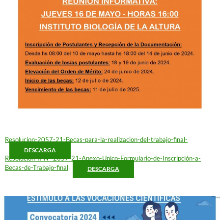
Resolucion-2057-21-Becas-para-la-realizacion-del-trabajo-final-
DESCARGA
Resolucion-R-N°-2057-21-Anexo-Unico-Formulario-de-Inscripción-a-
Becas-de-Trabajo-final
DESCARGA