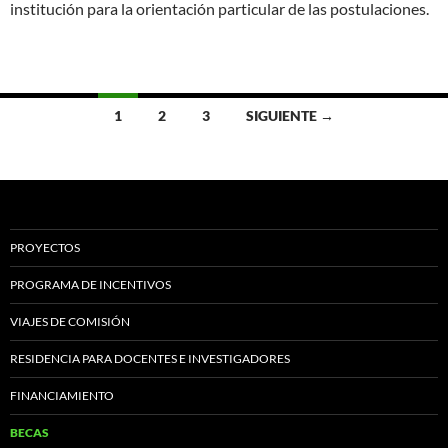
institución para la orientación particular de las postulaciones.
Navegación
1
2
3
SIGUIENTE →
de
entradas
PROYECTOS
PROGRAMA DE INCENTIVOS
VIAJES DE COMISIÓN
RESIDENCIA PARA DOCENTES E INVESTIGADORES
FINANCIAMIENTO
BECAS