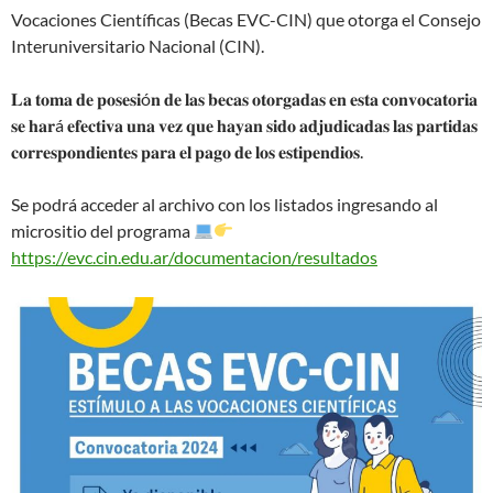
Vocaciones Científicas (Becas EVC-CIN) que otorga el Consejo
Interuniversitario Nacional (CIN).
𝐋𝐚 𝐭𝐨𝐦𝐚 𝐝𝐞 𝐩𝐨𝐬𝐞𝐬𝐢ó𝐧 𝐝𝐞 𝐥𝐚𝐬 𝐛𝐞𝐜𝐚𝐬 𝐨𝐭𝐨𝐫𝐠𝐚𝐝𝐚𝐬 𝐞𝐧 𝐞𝐬𝐭𝐚 𝐜𝐨𝐧𝐯𝐨𝐜𝐚𝐭𝐨𝐫𝐢𝐚
𝐬𝐞 𝐡𝐚𝐫á 𝐞𝐟𝐞𝐜𝐭𝐢𝐯𝐚 𝐮𝐧𝐚 𝐯𝐞𝐳 𝐪𝐮𝐞 𝐡𝐚𝐲𝐚𝐧 𝐬𝐢𝐝𝐨 𝐚𝐝𝐣𝐮𝐝𝐢𝐜𝐚𝐝𝐚𝐬 𝐥𝐚𝐬 𝐩𝐚𝐫𝐭𝐢𝐝𝐚𝐬
𝐜𝐨𝐫𝐫𝐞𝐬𝐩𝐨𝐧𝐝𝐢𝐞𝐧𝐭𝐞𝐬 𝐩𝐚𝐫𝐚 𝐞𝐥 𝐩𝐚𝐠𝐨 𝐝𝐞 𝐥𝐨𝐬 𝐞𝐬𝐭𝐢𝐩𝐞𝐧𝐝𝐢𝐨𝐬.
Se podrá acceder al archivo con los listados ingresando al
micrositio del programa
https://evc.cin.edu.ar/documentacion/resultados