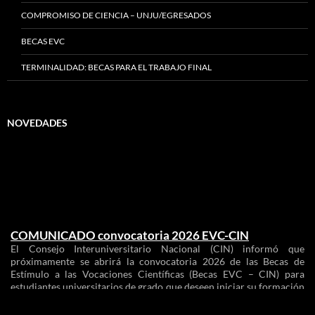
COMPROMISO DE CIENCIA – UNJU/EGRESADOS
BECAS EVC
TERMINALIDAD: BECAS PARA EL TRABAJO FINAL
NOVEDADES
COMUNICADO convocatoria 2026 EVC-CIN
El Consejo Interuniversitario Nacional (CIN) informó que
próximamente se abrirá la convocatoria 2026 de las Becas de
Estímulo a las Vocaciones Científicas (Becas EVC – CIN) para
estudiantes universitarios de grado que deseen iniciar su formación
en investigación en el marco de proyectos de investigación
acreditados, que se desarrollen en el ámbito de las instituciones
universitarias públicas y que cuenten con financiamiento, en