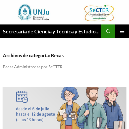
Ir
a
la
página
Buscar
Secretaria de Ciencia y Técnica y Estudios Regionales
MENÚ
PRINCI
Archivos de categoría: Becas
Becas Administradas por SeCTER