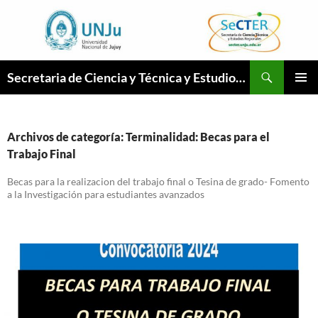
Ir
a
la
página
Buscar
Secretaria de Ciencia y Técnica y Estudios Regionales
MENÚ
PRINCI
Archivos de categoría: Terminalidad: Becas para el
Trabajo Final
Becas para la realizacion del trabajo final o Tesina de grado- Fomento
a la Investigación para estudiantes avanzados