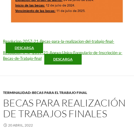
Resolucion-2057-21-Becas-para-la-realizacion-del-trabajo-final-
DESCARGA
Resolucion-R-N°-2057-21-Anexo-Unico-Formulario-de-Inscripción-a-
Becas-de-Trabajo-final
DESCARGA
TERMINALIDAD: BECAS PARA EL TRABAJO FINAL
BECAS PARA REALIZACIÓN
DE TRABAJOS FINALES
20 ABRIL, 2022