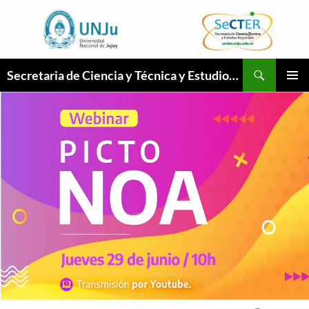
Ir
a
la
página
Buscar
Secretaria de Ciencia y Técnica y Estudios Regionales
MENÚ
PRINCI