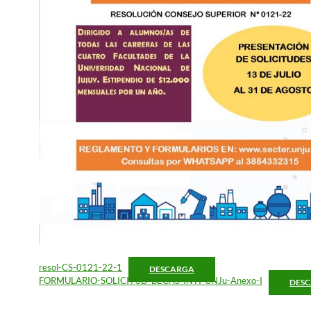
resol-CS-0121-22-1
DESCARGA
FORMULARIO-SOLICITUD-BECAS-INTI-UNJu-Anexo-I
DES