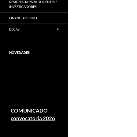
RESIDENCIA PARA DOCENTES E
INVESTIGADORES
FINANCIAMIENTO
BECAS
NOVEDADES
COMUNICADO
convocatoria 2026
EVC-CIN
El Consejo Interuniversitario
Nacional (CIN) informó que