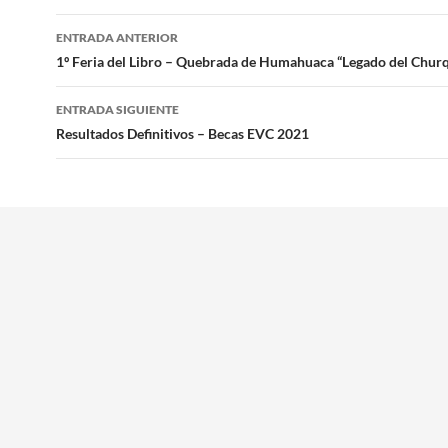
Navegación
ENTRADA ANTERIOR
por
1º Feria del Libro – Quebrada de Humahuaca “Legado del Churq
las
ENTRADA SIGUIENTE
entradas
Resultados Definitivos – Becas EVC 2021